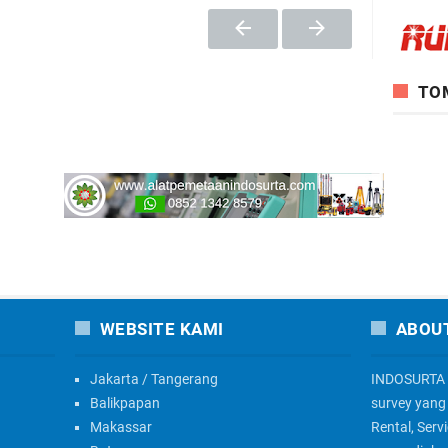
TO
WEBSITE KAMI
ABOU
Jakarta / Tangerang
INDOSURTA 
Balikpapan
survey yang 
Makassar
Rental, Serv