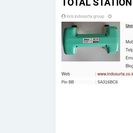
TOTAL STATION
Aris indosurta group
Unt
Mo
Te
E
B
Web :
www.indosurta.co.i
Pin BB : 5A316BC6