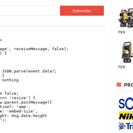
nya
nya
PRO