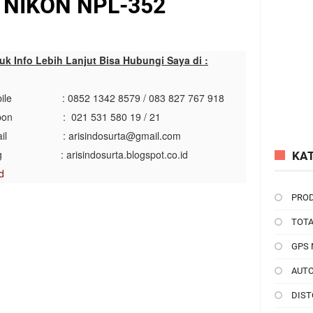
 NIKON NPL-352
uk Info Lebih Lanjut Bisa Hubungi Saya di :
bile : 0852 1342 8579 / 083 827 767 918
lpon : 021 531 580 19 / 21
mail :
arisindosurta@gmail.com
log :
arisindosurta.blogspot.co.id
KA
d
PROD
TOTA
GPS 
AUTO
DIST