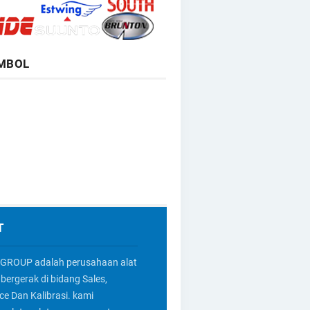
MBOL
T
GROUP adalah perusahaan alat
bergerak di bidang Sales,
ice Dan Kalibrasi. kami