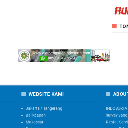
TO
WEBSITE KAMI
ABOU
Jakarta / Tangerang
INDOSURTA 
Balikpapan
survey yang 
Makassar
Rental, Serv