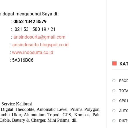
a dapat mengubungi Saya di :
e :
0852 1342 8579
 021 531 580 19 / 21
l :
arisindosurta@gmail.com
g :
arisindosurta.blogspot.co.id
 :
www.indosurta.co.id
 : 5A316BC6
KA
PROD
TOTA
GPS 
 Service Kalibrasi
 Digital Theodolite, Automatic Level, Prisma Polygon,
AUTO
, Rambu Ukur, Alumunium Tripod, GPS, Kompas, Palu
able, Battery & Charger, Mini Prisma, dll.
DIST