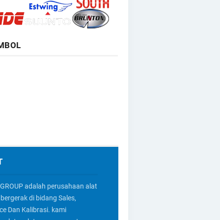
MBOL
T
GROUP adalah perusahaan alat
bergerak di bidang Sales,
ice Dan Kalibrasi. kami