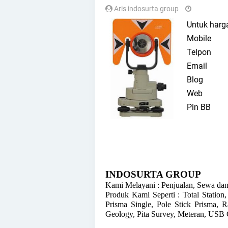
Aris indosurta group
Untuk harg
Mobil
Telpon :
Emai
Blo
Web
Pin BB
INDOSURTA GROUP
Kami Melayani : Penjualan, Sewa dan
Produk Kami Seperti : Total Station,
Prisma Single, Pole Stick Prisma
Geology, Pita Survey, Meteran, USB C